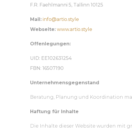
F.R. Faehlmanni 5, Tallinn 10125
Mail:
info@artio.style
Webseite:
www.artio.style
Offenlegungen:
UID: EE102631254
FBN: 16507190
Unternehmensgegenstand
Beratung, Planung und Koordination maß
Haftung für Inhalte
Die Inhalte dieser Website wurden mit grö